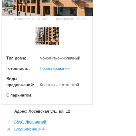
Добавить фотографию
Изменено:
21.07.2025
Просмотров
859
Тип дома:
монолитно-кирпичный
Готовность:
Проектирование
Виды
предложений:
Квартиры с отделкой
С паркингом:
Адрес: Лосевская ул., вл. 12
СВАО
,
Ярославский
Бабушкинская
(4 км)