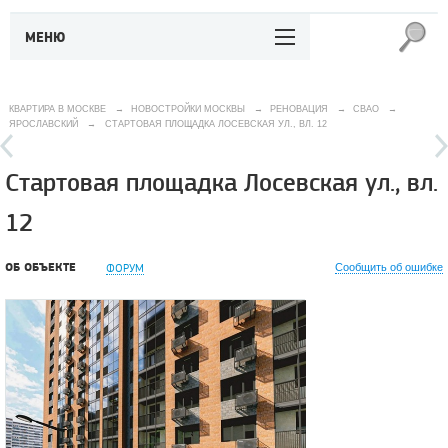
МЕНЮ
КВАРТИРА В МОСКВЕ
→
НОВОСТРОЙКИ МОСКВЫ
→
РЕНОВАЦИЯ
→
СВАО
→
ЯРОСЛАВСКИЙ
→
СТАРТОВАЯ ПЛОЩАДКА ЛОСЕВСКАЯ УЛ., ВЛ. 12
Стартовая площадка Лосевская ул., вл.
12
ОБ ОБЪЕКТЕ
ФОРУМ
Сообщить об ошибке