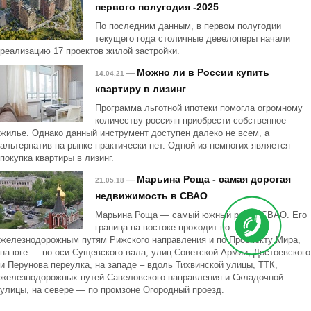
первого полугодия -2025
По последним данным, в первом полугодии
текущего года столичные девелоперы начали
реализацию 17 проектов жилой застройки.
Можно ли в России купить
—
14.04.21
квартиру в лизинг
Программа льготной ипотеки помогла огромному
количеству россиян приобрести собственное
жилье. Однако данный инструмент доступен далеко не всем, а
альтернатив на рынке практически нет. Одной из немногих является
покупка квартиры в лизинг.
Марьина Роща - самая дорогая
—
21.05.18
недвижимость в СВАО
Марьина Роща — самый южный район СВАО. Его
граница на востоке проходит по
железнодорожным путям Рижского направления и по Проспекту Мира,
на юге — по оси Сущевского вала, улиц Советской Армии, Достоевского
и Перунова переулка, на западе – вдоль Тихвинской улицы, ТТК,
железнодорожных путей Савеловского направления и Складочной
улицы, на севере — по промзоне Огородный проезд.