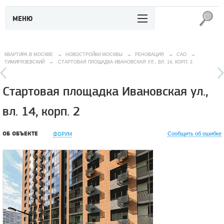
МЕНЮ
КВАРТИРА В МОСКВЕ
→
НОВОСТРОЙКИ МОСКВЫ
→
РЕНОВАЦИЯ
→
САО
→
ТИМИРЯЗЕВСКИЙ
→
СТАРТОВАЯ ПЛОЩАДКА ИВАНОВСКАЯ УЛ., ВЛ. 14, КОРП. 2
Стартовая площадка Ивановская ул.,
вл. 14, корп. 2
ОБ ОБЪЕКТЕ
ФОРУМ
Сообщить об ошибке