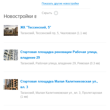
Показать другие новостройки
Скрыть
Новостройки в районе Таганский
ЖК "Тессинский, 5"
Таганский, Тессинский пр, 5, Чкаловская (1.1 км)
Стартовая площадка реновации Рабочая улица,
владение 29
Таганский, Рабочая улица, владение 29, Римская (0.3 км)
Стартовая площадка Малая Калитниковская ул.,
вл. 3
Таганский, Малая Калитниковская ул., вл. 3, Пролетарская
(1 км)