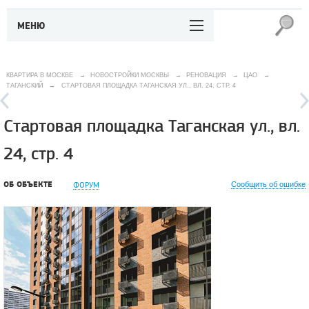
МЕНЮ
КВАРТИРА В МОСКВЕ
→
НОВОСТРОЙКИ МОСКВЫ
→
РЕНОВАЦИЯ
→
ЦАО
→
ТАГАНСКИЙ
→
СТАРТОВАЯ ПЛОЩАДКА ТАГАНСКАЯ УЛ., ВЛ. 24, СТР. 4
Стартовая площадка Таганская ул., вл.
24, стр. 4
ОБ ОБЪЕКТЕ
ФОРУМ
Сообщить об ошибке