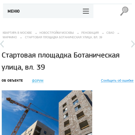
МЕНЮ
КВАРТИРА В МОСКВЕ
→
НОВОСТРОЙКИ МОСКВЫ
→
РЕНОВАЦИЯ
→
СВАО
→
МАРФИНО
→
СТАРТОВАЯ ПЛОЩАДКА БОТАНИЧЕСКАЯ УЛИЦА, ВЛ. 39
Стартовая площадка Ботаническая
улица, вл. 39
ОБ ОБЪЕКТЕ
ФОРУМ
Сообщить об ошибке