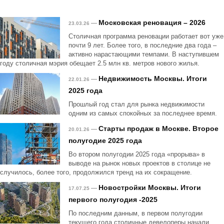
Московская реновация – 2026
—
23.03.26
Столичная программа реновации работает вот уже
почти 9 лет. Более того, в последние два года –
активно нарастающими темпами. В наступившем
году столичная мэрия обещает 2.5 млн кв. метров нового жилья.
Недвижимость Москвы. Итоги
—
22.01.26
2025 года
Прошлый год стал для рынка недвижимости
одним из самых спокойных за последнее время.
Старты продаж в Москве. Второе
—
20.01.26
полугодие 2025 года
Во втором полугодии 2025 года «прорыва» в
выводе на рынок новых проектов в столице не
случилось, более того, продолжился тренд на их сокращение.
Новостройки Москвы. Итоги
—
17.07.25
первого полугодия -2025
По последним данным, в первом полугодии
текущего года столичные девелоперы начали