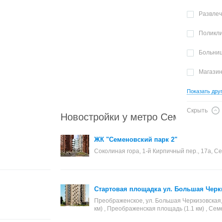
Развле
Поликл
Больни
Магази
Показать дру
Скрыть
Новостройки у метро Семеновская
ЖК "Семеновский парк 2"
Соколиная гора, 1-й Кирпичный пер., 17а, Се
Стартовая площадка ул. Большая Черки
Преображенское, ул. Большая Черкизовская, 
км) , Преображенская площадь (1.1 км) , Сем