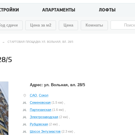
СТРОЙКИ
АПАРТАМЕНТЫ
ЛОФТЫ
Год сдачи
Цена за м2
Цена
Комнаты
→
СТАРТОВАЯ ПЛОЩАДКА УЛ. ВОЛЬНАЯ, ВЛ. 28/5
28/5
Адрес: ул. Вольная, вл. 28/5
САО
,
Сокол
Семеновская
(1.5 км) ,
Партизанская
(1.6 км) ,
Электрозаводская
(2 км) ,
Рубцовская
(2 км) ,
Шоссе Энтузиастов
(2.3 км) ,