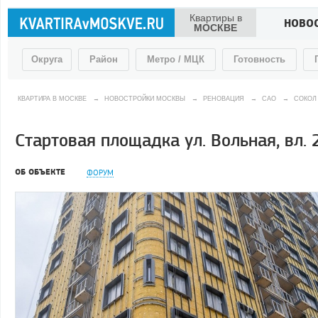
Квартиры в
НОВО
МОСКВЕ
Округа
Район
Метро / МЦК
Готовность
КВАРТИРА В МОСКВЕ
→
НОВОСТРОЙКИ МОСКВЫ
→
РЕНОВАЦИЯ
→
САО
→
СОКОЛ
Стартовая площадка ул. Вольная, вл. 
ОБ ОБЪЕКТЕ
ФОРУМ