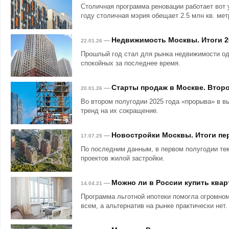
Столичная программа реновации работает вот 
году столичная мэрия обещает 2.5 млн кв. мет
Недвижимость Москвы. Итоги 2
—
22.01.26
Прошлый год стал для рынка недвижимости о
спокойных за последнее время.
Старты продаж в Москве. Второ
—
20.01.26
Во втором полугодии 2025 года «прорыва» в в
тренд на их сокращение.
Новостройки Москвы. Итоги пер
—
17.07.25
По последним данным, в первом полугодии те
проектов жилой застройки.
Можно ли в России купить квар
—
14.04.21
Программа льготной ипотеки помогла огромном
всем, а альтернатив на рынке практически нет.