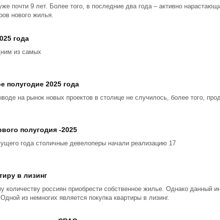
уже почти 9 лет. Более того, в последние два года – активно нарастаю
ров нового жилья.
025 года
дним из самых
е полугодие 2025 года
ыводе на рынок новых проектов в столице не случилось, более того, пр
вого полугодия -2025
кущего года столичные девелоперы начали реализацию 17
тиру в лизинг
у количеству россиян приобрести собственное жилье. Однако данный и
 Одной из немногих является покупка квартиры в лизинг.