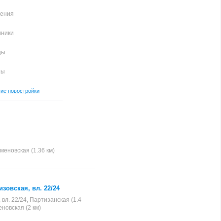
чения
иники
цы
ны
гие новостройки
меновская (1.36 км)
зовская, вл. 22/24
вл. 22/24, Партизанская (1.4
еновская (2 км)