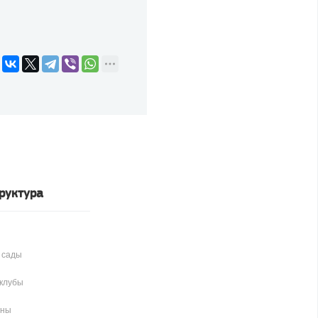
руктура
 сады
клубы
аны