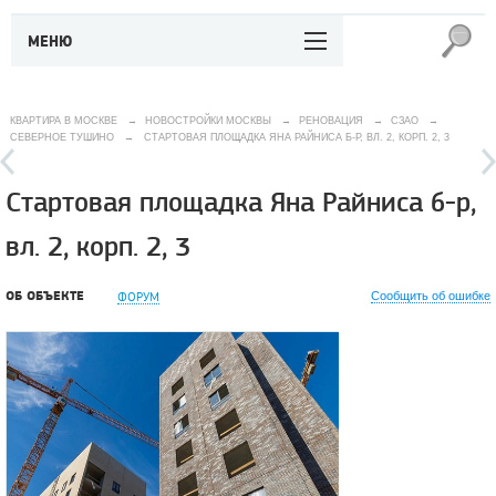
МЕНЮ
КВАРТИРА В МОСКВЕ
→
НОВОСТРОЙКИ МОСКВЫ
→
РЕНОВАЦИЯ
→
СЗАО
→
СЕВЕРНОЕ ТУШИНО
→
СТАРТОВАЯ ПЛОЩАДКА ЯНА РАЙНИСА Б-Р, ВЛ. 2, КОРП. 2, 3
Стартовая площадка Яна Райниса б-р,
вл. 2, корп. 2, 3
ОБ ОБЪЕКТЕ
ФОРУМ
Сообщить об ошибке