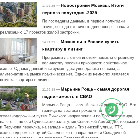
Новостройки Москвы. Итоги
—
17.07.25
первого полугодия -2025
По последним данным, в первом полугодии
текущего года столичные девелоперы начали
реализацию 17 проектов жилой застройки.
Можно ли в России купить
—
14.04.21
квартиру в лизинг
Программа льготной ипотеки помогла огромному
количеству россиян приобрести собственное
жилье. Однако данный инструмент доступен далеко не всем, а
альтернатив на рынке практически нет. Одной из немногих является
покупка квартиры в лизинг.
Марьина Роща - самая дорогая
—
21.05.18
недвижимость в СВАО
Марьина Роща — самый южный район СВАО. Его
граница на востоке проходит по
железнодорожным путям Рижского направления и по Проспекту Мира,
на юге — по оси Сущевского вала, улиц Советской Армии, Достоевского
и Перунова переулка, на западе – вдоль Тихвинской улицы, ТТК,
железнодорожных путей Савеловского направления и Складочной