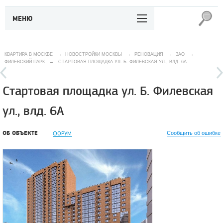
МЕНЮ
КВАРТИРА В МОСКВЕ
→
НОВОСТРОЙКИ МОСКВЫ
→
РЕНОВАЦИЯ
→
ЗАО
→
ФИЛЕВСКИЙ ПАРК
→
СТАРТОВАЯ ПЛОЩАДКА УЛ. Б. ФИЛЕВСКАЯ УЛ., ВЛД. 6А
Стартовая площадка ул. Б. Филевская
ул., влд. 6А
ОБ ОБЪЕКТЕ
ФОРУМ
Сообщить об ошибке