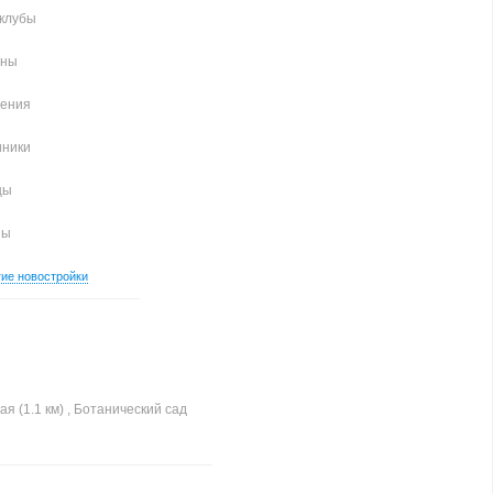
клубы
аны
чения
иники
цы
ны
гие новостройки
я
я (1.1 км) , Ботанический сад