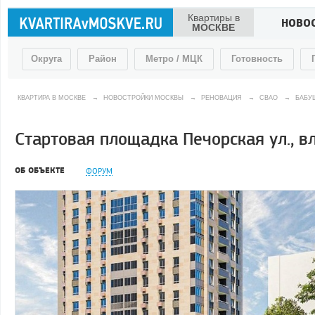
Квартиры в
НОВО
МОСКВЕ
Округа
Район
Метро / МЦК
Готовность
КВАРТИРА В МОСКВЕ
→
НОВОСТРОЙКИ МОСКВЫ
→
РЕНОВАЦИЯ
→
СВАО
→
БАБУ
Стартовая площадка Печорская ул., вл
ОБ ОБЪЕКТЕ
ФОРУМ