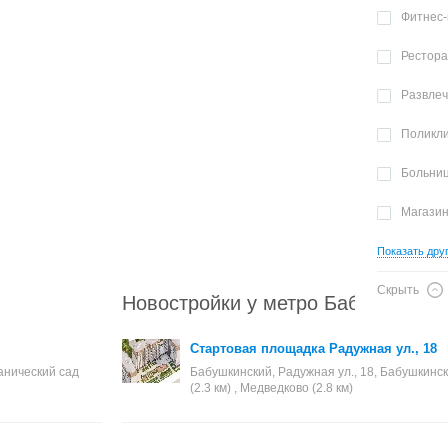
Фитнес-
Рестор
Развле
Поликл
Больни
Магази
Показать дру
Скрыть
Новостройки у метро Бабушкинска
Стартовая площадка Радужная ул., 18
танический сад
Бабушкинский, Радужная ул., 18, Бабушкинска
(2.3 км) , Медведково (2.8 км)