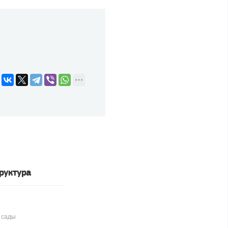
руктура
 сады