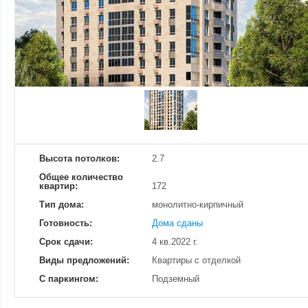
Добавить фотографию
Изменено:
19.12.2024
Просмотров
6
Высота потолков:
2.7
Общее количество
квартир:
172
Тип дома:
монолитно-кирпичный
Готовность:
Дома сданы
Срок сдачи:
4 кв.2022 г.
Виды предложений:
Квартиры с отделкой
С паркингом:
Подземный