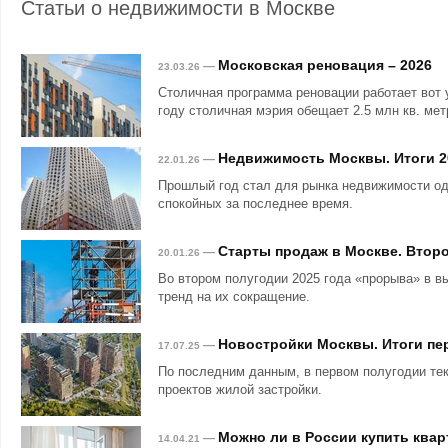
Статьи о недвижимости в Москве
Московская реновация – 2026
—
23.03.26
Столичная программа реновации работает вот 
году столичная мэрия обещает 2.5 млн кв. мет
Недвижимость Москвы. Итоги 2
—
22.01.26
Прошлый год стал для рынка недвижимости о
спокойных за последнее время.
Старты продаж в Москве. Второ
—
20.01.26
Во втором полугодии 2025 года «прорыва» в в
тренд на их сокращение.
Новостройки Москвы. Итоги пер
—
17.07.25
По последним данным, в первом полугодии те
проектов жилой застройки.
Можно ли в России купить квар
—
14.04.21