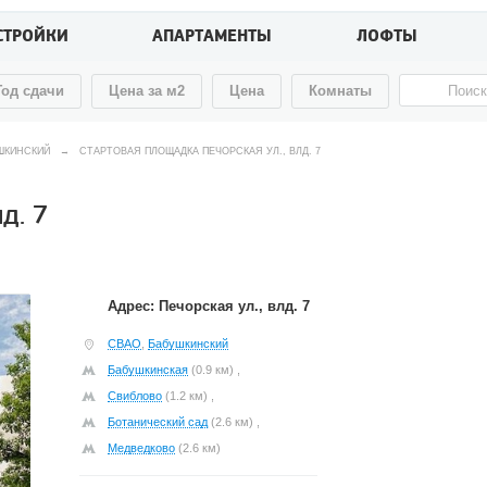
СТРОЙКИ
АПАРТАМЕНТЫ
ЛОФТЫ
Год сдачи
Цена за м2
Цена
Комнаты
ШКИНСКИЙ
→
СТАРТОВАЯ ПЛОЩАДКА ПЕЧОРСКАЯ УЛ., ВЛД. 7
д. 7
Адрес: Печорская ул., влд. 7
СВАО
,
Бабушкинский
Бабушкинская
(0.9 км) ,
Свиблово
(1.2 км) ,
Ботанический сад
(2.6 км) ,
Медведково
(2.6 км)