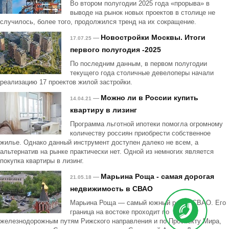
Во втором полугодии 2025 года «прорыва» в
выводе на рынок новых проектов в столице не
случилось, более того, продолжился тренд на их сокращение.
Новостройки Москвы. Итоги
—
17.07.25
первого полугодия -2025
По последним данным, в первом полугодии
текущего года столичные девелоперы начали
реализацию 17 проектов жилой застройки.
Можно ли в России купить
—
14.04.21
квартиру в лизинг
Программа льготной ипотеки помогла огромному
количеству россиян приобрести собственное
жилье. Однако данный инструмент доступен далеко не всем, а
альтернатив на рынке практически нет. Одной из немногих является
покупка квартиры в лизинг.
Марьина Роща - самая дорогая
—
21.05.18
недвижимость в СВАО
Марьина Роща — самый южный район СВАО. Его
граница на востоке проходит по
железнодорожным путям Рижского направления и по Проспекту Мира,