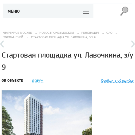
МЕНЮ
КВАРТИРА В МОСКВЕ
→
НОВОСТРОЙКИ МОСКВЫ
→
РЕНОВАЦИЯ
→
САО
→
ГОЛОВИНСКИЙ
→
СТАРТОВАЯ ПЛОЩАДКА УЛ. ЛАВОЧКИНА, З/У 9
Стартовая площадка ул. Лавочкина, з/у
9
ОБ ОБЪЕКТЕ
ФОРУМ
Сообщить об ошибке