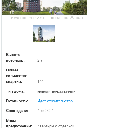
Добавить фотографию
Изменено:
26.12.2024
Просмотров
5601
Высота
потолков:
2.7
Общее
количество
квартир:
144
Тип дома:
монолитно-кирпичный
Готовность:
Идет строительство
Срок сдачи:
4 кв.2024 г.
Виды
предложений:
Квартиры с отделкой