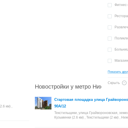
Фитнес-
Рестор
Развле
Поликл
Больни
Магази
Показать дру
Скрыть
Новостройки у метро Нижегородск
Стартовая площадка улица Грайвороно
90А/12
.6 км) ,
Текстильщики, улица Грайвороновская, земе
Кузьминки (2.6 км) , Текстильщики (2 км) , Ни