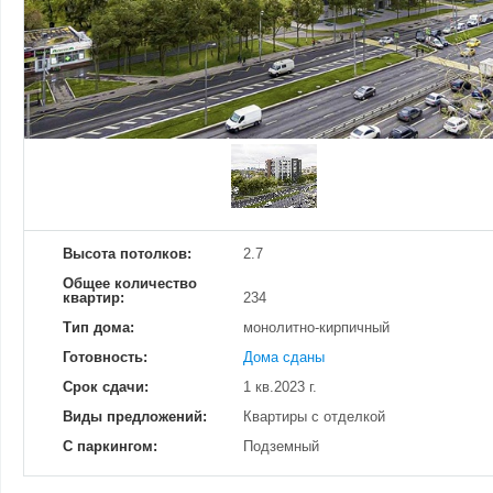
Добавить фотографию
Изменено:
26.12.2024
Просмотров
6
Высота потолков:
2.7
Общее количество
квартир:
234
Тип дома:
монолитно-кирпичный
Готовность:
Дома сданы
Срок сдачи:
1 кв.2023 г.
Виды предложений:
Квартиры с отделкой
С паркингом:
Подземный