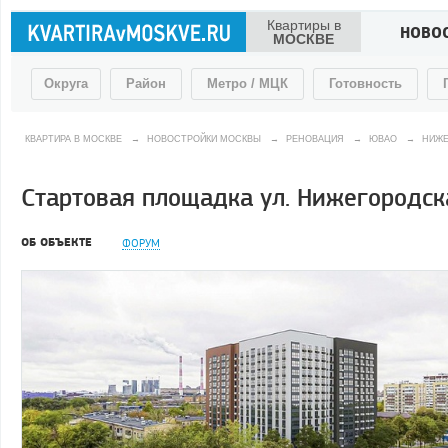
Квартиры в
НОВО
МОСКВЕ
Округа
Район
Метро / МЦК
Готовность
КВАРТИРА В МОСКВЕ
→
НОВОСТРОЙКИ МОСКВЫ
→
РЕНОВАЦИЯ
→
ЮВАО
→
НИЖЕ
Стартовая площадка ул. Нижегородска
ОБ ОБЪЕКТЕ
ФОРУМ