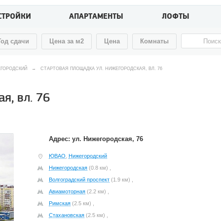
СТРОЙКИ
АПАРТАМЕНТЫ
ЛОФТЫ
Год сдачи
Цена за м2
Цена
Комнаты
ГОРОДСКИЙ
→
СТАРТОВАЯ ПЛОЩАДКА УЛ. НИЖЕГОРОДСКАЯ, ВЛ. 76
я, вл. 76
Адрес: ул. Нижегородская, 76
ЮВАО
,
Нижегородский
Нижегородская
(0.8 км) ,
Волгоградский проспект
(1.9 км) ,
Авиамоторная
(2.2 км) ,
Римская
(2.5 км) ,
Стахановская
(2.5 км) ,