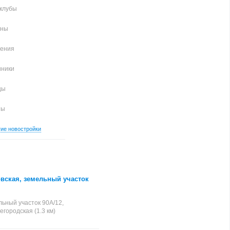
клубы
аны
чения
иники
цы
ны
гие новостройки
ая
вская, земельный участок
льный участок 90А/12,
жегородская (1.3 км)