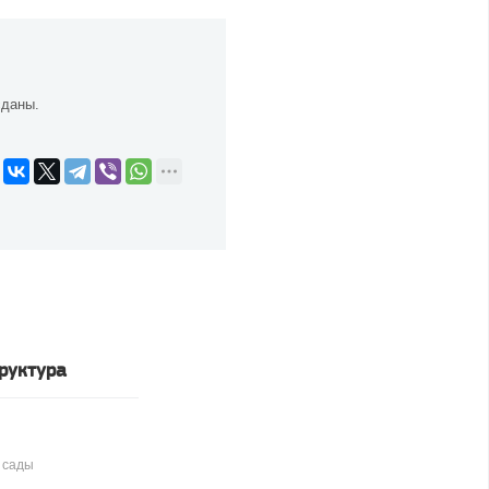
сданы.
руктура
 сады