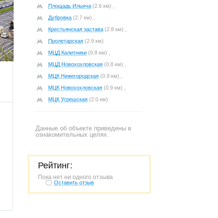
Площадь Ильича
(2.6 км) ,
Дубровка
(2.7 км) ,
Крестьянская застава
(2.8 км) ,
Пролетарская
(2.9 км)
714
МЦД Калитники
(0.8 км) ,
МЦД Новохохловская
(0.8 км) ,
МЦК Нижегородская
(0.9 км) ,
МЦК Новохохловская
(0.9 км) ,
МЦК Угрешская
(2.0 км)
Данные об объекте приведены в
ознакомительных целях.
Рейтинг:
Пока нет ни одного отзыва
Оставить отзыв