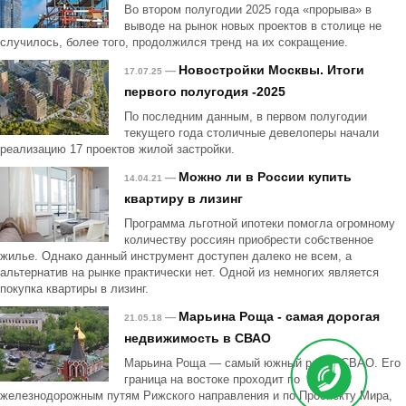
Во втором полугодии 2025 года «прорыва» в
выводе на рынок новых проектов в столице не
случилось, более того, продолжился тренд на их сокращение.
Новостройки Москвы. Итоги
—
17.07.25
первого полугодия -2025
По последним данным, в первом полугодии
текущего года столичные девелоперы начали
реализацию 17 проектов жилой застройки.
Можно ли в России купить
—
14.04.21
квартиру в лизинг
Программа льготной ипотеки помогла огромному
количеству россиян приобрести собственное
жилье. Однако данный инструмент доступен далеко не всем, а
альтернатив на рынке практически нет. Одной из немногих является
покупка квартиры в лизинг.
Марьина Роща - самая дорогая
—
21.05.18
недвижимость в СВАО
Марьина Роща — самый южный район СВАО. Его
граница на востоке проходит по
железнодорожным путям Рижского направления и по Проспекту Мира,