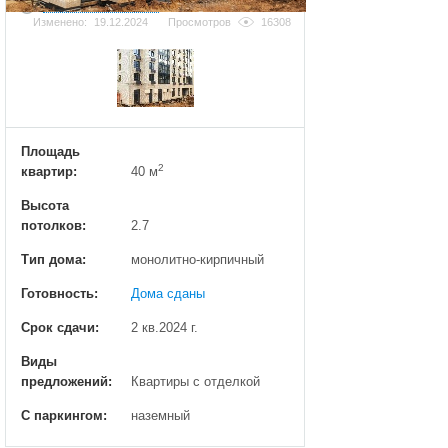
Добавить фотографию
Изменено:
19.12.2024
Просмотров
16308
Площадь
2
квартир:
40 м
Высота
потолков:
2.7
Тип дома:
монолитно-кирпичный
Готовность:
Дома сданы
Срок сдачи:
2 кв.2024 г.
Виды
предложений:
Квартиры с отделкой
С паркингом:
наземный