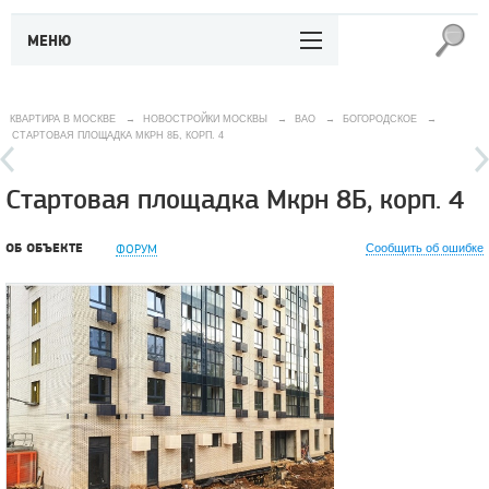
МЕНЮ
КВАРТИРА В МОСКВЕ
→
НОВОСТРОЙКИ МОСКВЫ
→
ВАО
→
БОГОРОДСКОЕ
→
СТАРТОВАЯ ПЛОЩАДКА МКРН 8Б, КОРП. 4
Стартовая площадка Мкрн 8Б, корп. 4
ОБ ОБЪЕКТЕ
ФОРУМ
Сообщить об ошибке