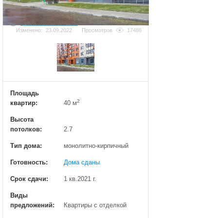
Добавить фотографию
Изменено:
23.09.2022
Просмотров
17486
Площадь
2
квартир:
40 м
Высота
потолков:
2.7
Тип дома:
монолитно-кирпичный
Готовность:
Дома сданы
Срок сдачи:
1 кв.2021 г.
Виды
предложений:
Квартиры с отделкой