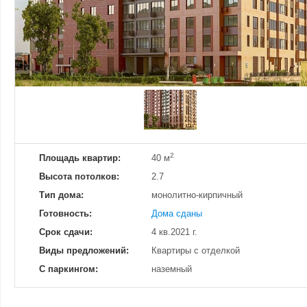
Добавить фотографию
Изменено:
28.11.2024
Просмотров
17
2
Площадь квартир:
40 м
Высота потолков:
2.7
Тип дома:
монолитно-кирпичный
Готовность:
Дома сданы
Срок сдачи:
4 кв.2021 г.
Виды предложений:
Квартиры с отделкой
С паркингом:
наземный