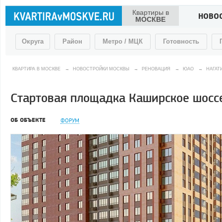
Квартиры в
НОВО
МОСКВЕ
Округа
Район
Метро / МЦК
Готовность
КВАРТИРА В МОСКВЕ
→
НОВОСТРОЙКИ МОСКВЫ
→
РЕНОВАЦИЯ
→
ЮАО
→
НАГАТ
Стартовая площадка Каширское шоссе,
ОБ ОБЪЕКТЕ
ФОРУМ