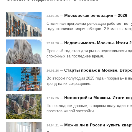
Московская реновация – 2026
—
23.03.26
Столичная программа реновации работает вот 
году столичная мэрия обещает 2.5 млн кв. мет
Недвижимость Москвы. Итоги 2
—
22.01.26
Прошлый год стал для рынка недвижимости о
спокойных за последнее время.
Старты продаж в Москве. Второ
—
20.01.26
Во втором полугодии 2025 года «прорыва» в в
тренд на их сокращение.
Новостройки Москвы. Итоги пер
—
17.07.25
По последним данным, в первом полугодии те
проектов жилой застройки.
Можно ли в России купить квар
—
14.04.21