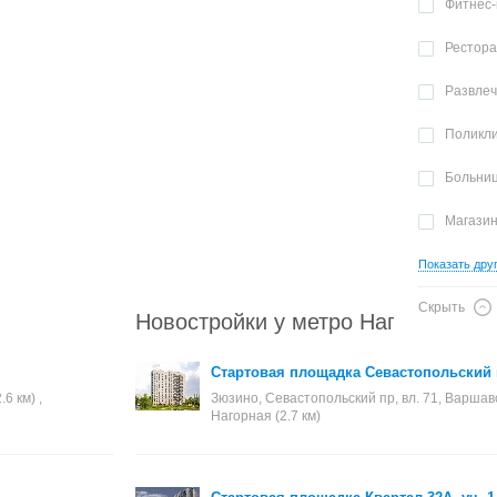
Фитнес-
Рестор
Развле
Поликл
Больни
Магази
Показать дру
Скрыть
Новостройки у метро Нагорная
Стартовая площадка Севастопольский 
6 км) ,
Зюзино, Севастопольский пр, вл. 71, Варшавска
Нагорная (2.7 км)