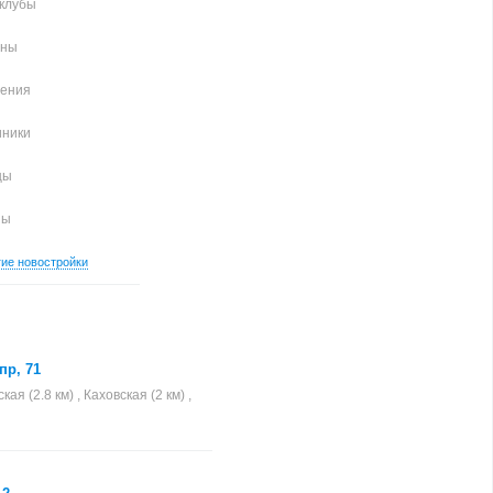
клубы
аны
чения
иники
цы
ны
гие новостройки
пр, 71
я (2.8 км) , Каховская (2 км) ,