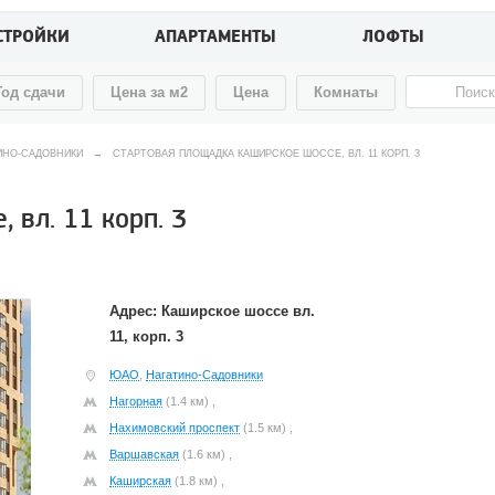
СТРОЙКИ
АПАРТАМЕНТЫ
ЛОФТЫ
Год сдачи
Цена за м2
Цена
Комнаты
ИНО-САДОВНИКИ
→
СТАРТОВАЯ ПЛОЩАДКА КАШИРСКОЕ ШОССЕ, ВЛ. 11 КОРП. 3
 вл. 11 корп. 3
Адрес: Каширское шоссе вл.
11, корп. 3
ЮАО
,
Нагатино-Садовники
Нагорная
(1.4 км) ,
Нахимовский проспект
(1.5 км) ,
Варшавская
(1.6 км) ,
Каширская
(1.8 км) ,