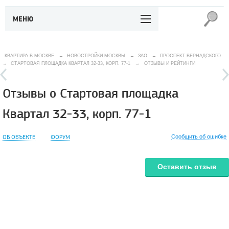
МЕНЮ
КВАРТИРА В МОСКВЕ
→
НОВОСТРОЙКИ МОСКВЫ
→
ЗАО
→
ПРОСПЕКТ ВЕРНАДСКОГО
→
СТАРТОВАЯ ПЛОЩАДКА КВАРТАЛ 32-33, КОРП. 77-1
→
ОТЗЫВЫ И РЕЙТИНГИ
Отзывы о Стартовая площадка
Квартал 32-33, корп. 77-1
ОБ ОБЪЕКТЕ
ФОРУМ
Сообщить об ошибке
Оставить отзыв