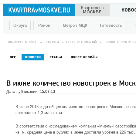
Квартиры в
НОВО
МОСКВЕ
Округа
Район
Метро / МЦК
Готовность
КВАРТИРА В МОСКВЕ
→
НОВОСТИ
→
НОВОСТИ КОМПАНИЙ
→
В ИЮНЕ КОЛИЧЕСТВО
ВСЕ
НОВОСТИ
СТАТЬИ
ПРЕСС-РЕЛИЗЫ
В июне количество новостроек в Моск
Дата публикации:
15.07.13
В июне 2013 года общее количество
новостроек в Москве
незнач
составляет 1,3 млн кв. м.
В соответствии с исследованием компании «Миэль-Новостройки»
кв. м, средняя цена в рублях в июне достигла уровня в 226 тыс. р