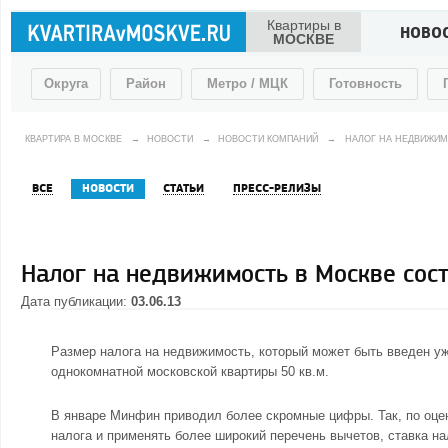
Квартиры в
НОВО
МОСКВЕ
Округа
Район
Метро / МЦК
Готовность
КВАРТИРА В МОСКВЕ
→
НОВОСТИ
→
НОВОСТИ КОМПАНИЙ
→
НАЛОГ НА НЕДВИЖИМ
ВСЕ
НОВОСТИ
СТАТЬИ
ПРЕСС-РЕЛИЗЫ
Налог на недвижимость в Москве сост
Дата публикации:
03.06.13
Размер налога на недвижимость, который может быть введен уже
однокомнатной московской квартиры 50 кв.м.
В январе Минфин приводил более скромные цифры. Так, по оцен
налога и применять более широкий перечень вычетов, ставка н