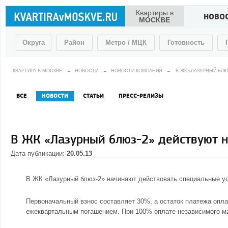
Квартиры в
НОВО
МОСКВЕ
Округа
Район
Метро / МЦК
Готовность
КВАРТИРА В МОСКВЕ
→
НОВОСТИ
→
НОВОСТИ КОМПАНИЙ
→
В ЖК «ЛАЗУРНЫЙ БЛ
ВСЕ
НОВОСТИ
СТАТЬИ
ПРЕСС-РЕЛИЗЫ
В ЖК «Лазурный блюз-2» действуют 
Дата публикации:
20.05.13
В ЖК «Лазурный блюз-2» начинают действовать специальные ус
Первоначальный взнос составляет 30%, а остаток платежа опл
ежеквартальным погашением. При 100% оплате независимого ма