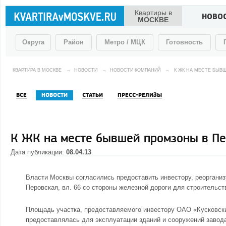
Квартиры в
НОВО
МОСКВЕ
Округа
Район
Метро / МЦК
Готовность
КВАРТИРА В МОСКВЕ
→
НОВОСТИ
→
НОВОСТИ КОМПАНИЙ
→
К ЖК НА МЕСТЕ БЫВ
ВСЕ
НОВОСТИ
СТАТЬИ
ПРЕСС-РЕЛИЗЫ
К ЖК на месте бывшей промзоны в Пе
Дата публикации:
08.04.13
Власти Москвы согласились предоставить инвестору, реоргани
Перовская, вл. 66 со стороны железной дороги для строительст
Площадь участка, предоставляемого инвестору ОАО «Кусковский
предоставлялась для эксплуатации зданий и сооружений завода