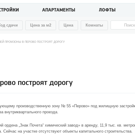
СТРОЙКИ
АПАРТАМЕНТЫ
ЛОФТЫ
Год сдачи
Цена за м2
Цена
Комнаты
ШЕЙ ПРОМЗОНЫ В ПЕРОВО ПОСТРОЯТ ДОРОГУ
рово построят дорогу
зующему производственную зону № 55 «Перово» под жилищную застройку
ва внутриквартального проезда.
 ордена „Знак Почета“ химический завод» в аренду, 11,9 тыс. кв. метр
. Сейчас на участке отсутствуют объекты капитального строительства.