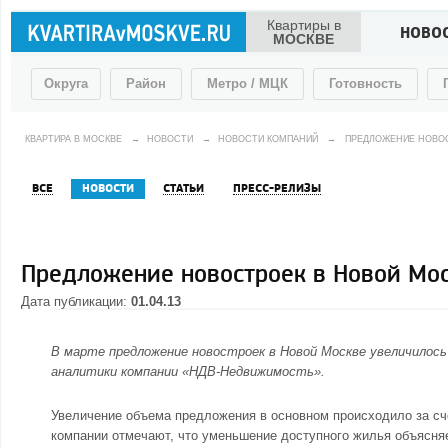
Квартиры в
НОВО
МОСКВЕ
Округа
Район
Метро / МЦК
Готовность
КВАРТИРА В МОСКВЕ
→
НОВОСТИ
→
НОВОСТИ КОМПАНИЙ
→
ПРЕДЛОЖЕНИЕ НОВОС
ВСЕ
НОВОСТИ
СТАТЬИ
ПРЕСС-РЕЛИЗЫ
Предложение новостроек в Новой Мос
Дата публикации:
01.04.13
В марте предложение
новостроек в
Новой Москве
увеличилось
аналитики компании «НДВ-Недвижимость».
Увеличение объема предложения в основном происходило за сче
компании отмечают, что уменьшение доступного жилья объясня