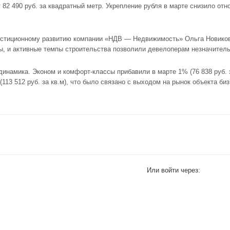
82 490 руб. за квадратный метр. Укрепление рубля в марте снизило отн
нвестиционному развитию компании «НДВ — Недвижимость» Ольга Новико
ы
, и активные темпы строительства позволили девелоперам незначител
намика. Эконом и комфорт-классы прибавили в марте 1% (76 838 руб. за
 (113 512 руб. за кв.м), что было связано с выходом на рынок объекта би
Или войти через: