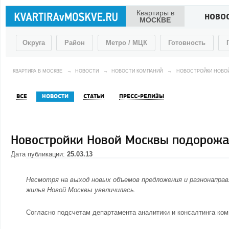
Квартиры в
НОВО
МОСКВЕ
Округа
Район
Метро / МЦК
Готовность
КВАРТИРА В МОСКВЕ
→
НОВОСТИ
→
НОВОСТИ КОМПАНИЙ
→
НОВОСТРОЙКИ НОВОЙ
ВСЕ
НОВОСТИ
СТАТЬИ
ПРЕСС-РЕЛИЗЫ
Новостройки Новой Москвы подорожа
Дата публикации:
25.03.13
Несмотря на выход новых объемов предложения и разнонаправ
жилья Новой Москвы увеличилась.
Согласно подсчетам департамента аналитики и консалтинга ко