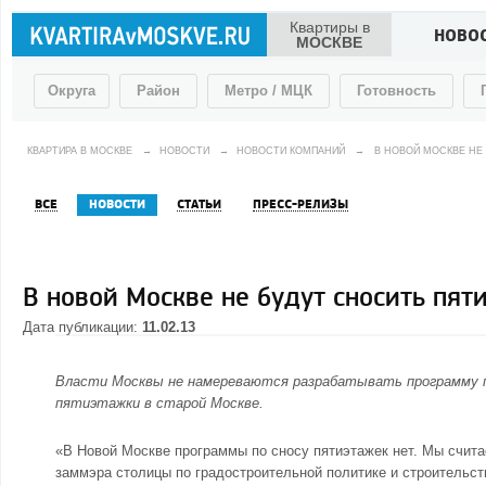
Квартиры в
НОВО
МОСКВЕ
Округа
Район
Метро / МЦК
Готовность
КВАРТИРА В МОСКВЕ
→
НОВОСТИ
→
НОВОСТИ КОМПАНИЙ
→
В НОВОЙ МОСКВЕ НЕ
ВСЕ
НОВОСТИ
СТАТЬИ
ПРЕСС-РЕЛИЗЫ
В новой Москве не будут сносить пят
Дата публикации:
11.02.13
Власти Москвы не намереваются разрабатывать программу по
пятиэтажки в старой Москве.
«В
Новой Москве
программы по сносу пятиэтажек нет. Мы счита
заммэра столицы по градостроительной политике и строительс