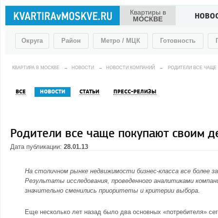
Квартиры в
НОВО
МОСКВЕ
Округа
Район
Метро / МЦК
Готовность
КВАРТИРА В МОСКВЕ
→
НОВОСТИ
→
НОВОСТИ КОМПАНИЙ
→
РОДИТЕЛИ ВСЕ ЧАЩЕ
ВСЕ
НОВОСТИ
СТАТЬИ
ПРЕСС-РЕЛИЗЫ
Родители все чаще покупают своим д
Дата публикации:
28.01.13
На
столичном рынке недвижимости
бизнес-класса все более 
Результаты исследования, проведенного аналитиками компани
значительно сменились приоритеты и критерии выбора.
Еще несколько лет назад было два основных «потребителя» сег