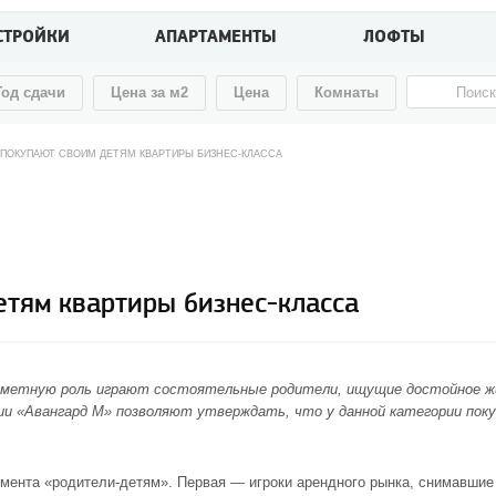
СТРОЙКИ
АПАРТАМЕНТЫ
ЛОФТЫ
Год сдачи
Цена за м2
Цена
Комнаты
 ПОКУПАЮТ СВОИМ ДЕТЯМ КВАРТИРЫ БИЗНЕС-КЛАССА
етям квартиры бизнес-класса
заметную роль играют состоятельные родители, ищущие достойное жи
и «Авангард М» позволяют утверждать, что у данной категории поку
мента «родители-детям». Первая — игроки арендного рынка, снимавшие