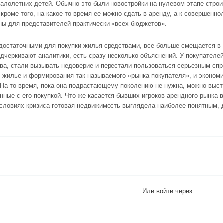
малолетних детей. Обычно это были
новостройки
на нулевом этапе строи
 кроме того, на какое-то время ее можно сдать в аренду, а к совершенн
ы для представителей практически «всех бюджетов».
остаточными для покупки жилья средствами, все больше смещается в с
одчеркивают аналитики, есть сразу несколько объяснений. У покупателе
ва, стали вызывать недоверие и перестали пользоваться серьезным спр
е жилье и формирования так называемого «рынка покупателя», и экономи
 На то время, пока она подрастающему поколению не нужна, можно выст
анные с его покупкой. Что же касается бывших игроков арендного рынка
условиях кризиса готовая недвижимость выглядела наиболее понятным,
Или войти через: