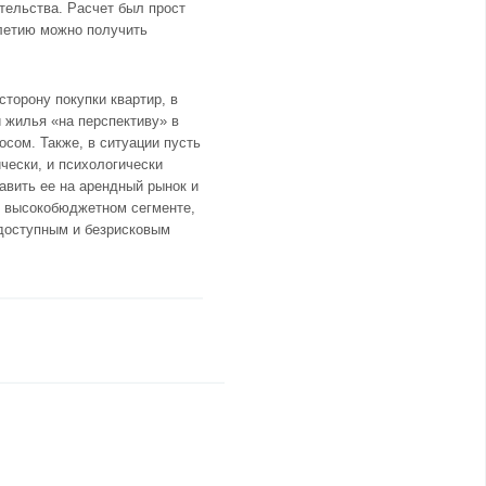
тельства. Расчет был прост
олетию можно получить
торону покупки квартир, в
й жилья «на перспективу» в
осом. Также, в ситуации пусть
чески, и психологически
авить ее на арендный рынок и
 в высокобюджетном сегменте,
 доступным и безрисковым