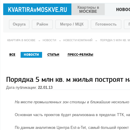
Квартиры в
НОВО
МОСКВЕ
Округа
Район
Метро / МЦК
Готовность
КВАРТИРА В МОСКВЕ
→
НОВОСТИ
→
НОВОСТИ КОМПАНИЙ
→
ПОРЯДКА 5 МЛН КВ.
ВСЕ
НОВОСТИ
СТАТЬИ
ПРЕСС-РЕЛИЗЫ
Порядка 5 млн кв. м жилья построят 
Дата публикации:
22.01.13
На месте промышленных зон столицы в ближайшие несколько 
Основная часть проектов будет реализована в пределах ТТК, н
По данным аналитиков Центра Est-a-Tet, самый большой проект 