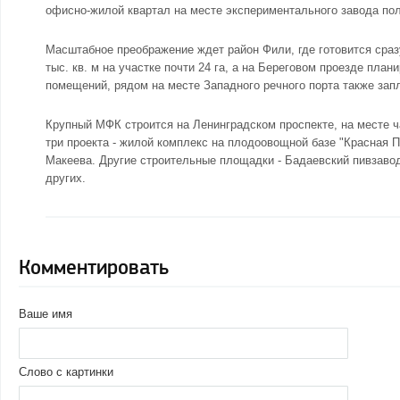
офисно-жилой квартал на месте экспериментального завода пол
Масштабное преображение ждет
район Фили
, где готовится ср
тыс. кв. м на участке почти 24 га, а на Береговом проезде пл
помещений, рядом на месте Западного речного порта также зап
Крупный МФК строится на Ленинградском проспекте, на месте 
три проекта - жилой комплекс на плодоовощной базе "Красная 
Макеева. Другие строительные площадки - Бадаевский пивзавод
других.
Комментировать
Ваше имя
Слово с картинки