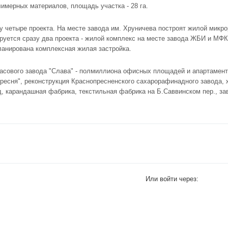
имерных материалов, площадь участка - 28 га.
азу четыре проекта. На месте завода им. Хруничева построят жилой мик
анируется сразу два проекта - жилой комплекс на месте завода ЖБИ и МФ
ланирована комплексная жилая застройка.
часового завода "Слава" - полмиллиона офисных площадей и апартамент
Пресня", реконструкция Краснопресненского сахарорафинадного завода, 
, карандашная фабрика, текстильная фабрика на Б.Саввинском пер., за
Или войти через: