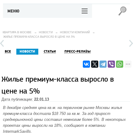
МЕНЮ
КВАРТИРА В МОСКВЕ
→
НОВОСТИ
→
НОВОСТИ КОМПАНИЙ
→
ЖИЛЬЕ ПРЕМИУМ-КЛАССА ВЫРОСЛО В ЦЕНЕ НА 5%
ВСЕ
НОВОСТИ
СТАТЬИ
ПРЕСС-РЕЛИЗЫ
Жилье премиум-класса выросло в
цене на 5%
Дата публикации:
22.01.13
В декабре средняя цена кв.м. на
первичном рынке Москвы
жилья
премиум-класса достигла $18 750 за кв.м. За год прирост
среднерыночной цены составил немногим более 5%. В некоторых
проектах цены выросли на 18%, сообщают в компании
IntermarkSavills.