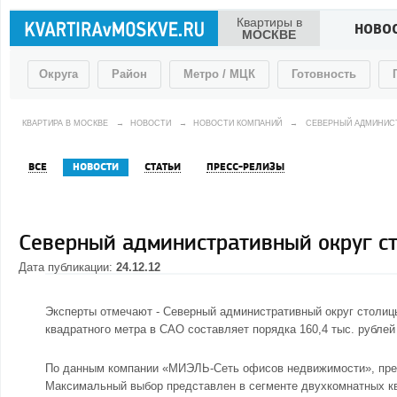
Квартиры в
НОВО
МОСКВЕ
Округа
Район
Метро / МЦК
Готовность
КВАРТИРА В МОСКВЕ
→
НОВОСТИ
→
НОВОСТИ КОМПАНИЙ
→
СЕВЕРНЫЙ АДМИНИСТ
ВСЕ
НОВОСТИ
СТАТЬИ
ПРЕСС-РЕЛИЗЫ
Северный административный округ ст
Дата публикации:
24.12.12
Эксперты отмечают -
Северный административный округ столиц
квадратного метра в САО составляет порядка 160,4 тыс. рублей
По данным компании «МИЭЛЬ-Сеть офисов недвижимости», пред
Максимальный выбор представлен в сегменте двухкомнатных ква