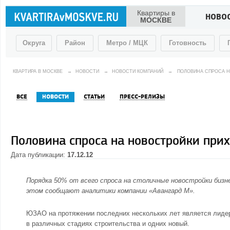
Квартиры в
НОВО
МОСКВЕ
Округа
Район
Метро / МЦК
Готовность
КВАРТИРА В МОСКВЕ
→
НОВОСТИ
→
НОВОСТИ КОМПАНИЙ
→
ПОЛОВИНА СПРОСА Н
ВСЕ
НОВОСТИ
СТАТЬИ
ПРЕСС-РЕЛИЗЫ
Половина спроса на новостройки при
Дата публикации:
17.12.12
Порядка 50% от всего спроса на столичные новостройки бизне
этом сообщают аналитики компании «Авангард М».
ЮЗАО на протяжении последних нескольких лет является лидер
в различных стадиях строительства и одних новый.