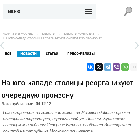
МЕНЮ
КВАРТИРА В МОСКВЕ
→
НОВОСТИ
→
НОВОСТИ КОМПАНИЙ
→
НА ЮГО-ЗАПАДЕ СТОЛИЦЫ РЕОРГАНИЗУЮТ ОЧЕРЕДНУЮ ПРОМЗОНУ
ВСЕ
НОВОСТИ
СТАТЬИ
ПРЕСС-РЕЛИЗЫ
На юго-западе столицы реорганизуют
очередную промзону
Дата публикации:
04.12.12
Градостроительно-земельная комиссия Москвы одобрила проект
планировки территории, ограниченной ул. Поляны, Бутовским
лесопарком и
районом Северное Бутово
, сообщает Интерфакс со
ссылкой на сотрудника Москомстройинвеста.