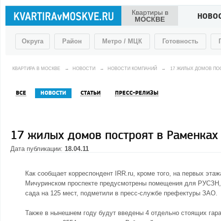
Квартиры в
НОВО
МОСКВЕ
Округа
Район
Метро / МЦК
Готовность
КВАРТИРА В МОСКВЕ
→
НОВОСТИ
→
НОВОСТИ КОМПАНИЙ
→
17 ЖИЛЫХ ДОМОВ ПО
ВСЕ
НОВОСТИ
СТАТЬИ
ПРЕСС-РЕЛИЗЫ
17 жилых домов построят в Раменках
Дата публикации:
18.04.11
Как сообщает корреспондент IRR.ru, кроме того, на первых эт
Мичуринском проспекте предусмотрены помещения для РУСЗН, п
сада на 125 мест, подметили в пресс-службе префектуры ЗАО.
Также в нынешнем году будут введены 4 отдельно стоящих гара