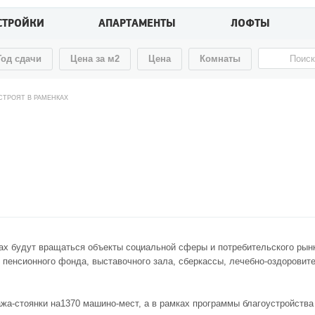
СТРОЙКИ
АПАРТАМЕНТЫ
ЛОФТЫ
Год сдачи
Цена за м2
Цена
Комнаты
СТРОЯТ В РАМЕНКАХ
ажах будут вращаться объекты социальной сферы и потребительского рын
енсионного фонда, выставочного зала, сберкассы, лечебно-оздоровител
жа-стоянки на1370 машино-мест, а в рамках программы благоустройства