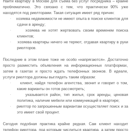
Найти
квартиру в Москве
для съема без услуг посредника – крайне
проблематично. Это связано с тем, что практически 90% уже
находятся под риелторами. Такая ситуация имеет ряд причин:
·
хозяева недвижимости не имеют опыта в поиске клиентов для
сдачи в аренду;
·
хозяева не хотят жертвовать своим временем поиска
клиентов;
·
хозяева квартиры ничего не теряют, отдавая квартиру в руки
риелторов.
Последние в этом плане тоже не особо «напрягаются». Достаточно
просто разместить объявления на информационных платформах,
затем в газетах и просто ждать телефонных звонков. В идеале,
услуги риелтора должны выглядеть таким образом:
·
клиент, найдя телефон агентства, звонит и говорит о том,
какие варианты он готов рассмотреть;
·
указывается район, тип жилья, срок аренды, ценовая
политика, наличие мебели или коммуникаций в квартире;
·
риелтор по запрошенным вариантам осуществляет поиск и за
это имеет свой процент.
Сегодня подобная практика крайне редкая. Сам клиент находит
телефон риелтора, под которым числиться квартира, а затем просто