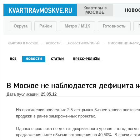
Квартиры в
НОВО
МОСКВЕ
Округа
Район
Метро / МЦК
Готовность
КВАРТИРА В МОСКВЕ
→
НОВОСТИ
→
НОВОСТИ КОМПАНИЙ
→
В МОСКВЕ НЕ НАБЛЮ
ВСЕ
НОВОСТИ
СТАТЬИ
ПРЕСС-РЕЛИЗЫ
В Москве не наблюдается дефицита ж
Дата публикации:
29.05.12
На протяжении последних 2,5 лет рынок бизнес-класса постепе
продажи в ранее замороженных проектах.
Однако спрос пока не достиг докризисного уровня – в год погл
предложения ниже объема поглощения на 40-50%. В связи с эти