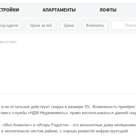
СТРОЙКИ
АПАРТАМЕНТЫ
ЛОФТЫ
Год сдачи
Цена за м2
Цена
Комнаты
ИРЫ В СВАО
, а на остальные действует скидка в размере 3%. Возможность приобрес
ю пресс-службы «НДМ-Недвижимось», право воспользоваться данной ски
 «Мос-Анжелес» и «Искры Радости» - это монолитные дома необыкнове
в экологически чистом районе, с хорошо развитой инфраструктурой.