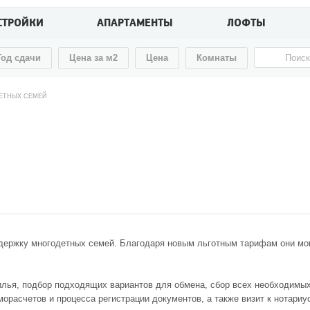
СТРОЙКИ
АПАРТАМЕНТЫ
ЛОФТЫ
Год сдачи
Цена за м2
Цена
Комнаты
ДЕТНЫХ СЕМЕЙ
держку многодетных семей. Благодаря новым льготным тарифам они мог
лья, подбор подходящих вариантов для обмена, сбор всех необходимых
орасчетов и процесса регистрации документов, а также визит к нотариу