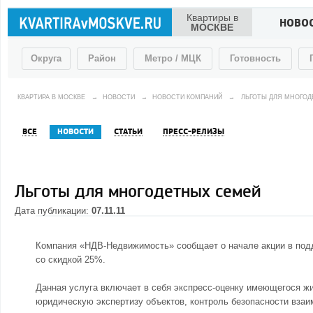
Квартиры в
НОВО
МОСКВЕ
Округа
Район
Метро / МЦК
Готовность
КВАРТИРА В МОСКВЕ
→
НОВОСТИ
→
НОВОСТИ КОМПАНИЙ
→
ЛЬГОТЫ ДЛЯ МНОГО
ВСЕ
НОВОСТИ
СТАТЬИ
ПРЕСС-РЕЛИЗЫ
Льготы для многодетных семей
Дата публикации:
07.11.11
Компания «НДВ-Недвижимость» сообщает о начале акции в под
со скидкой 25%.
Данная услуга включает в себя экспресс-оценку имеющегося жи
юридическую экспертизу объектов, контроль безопасности взаим