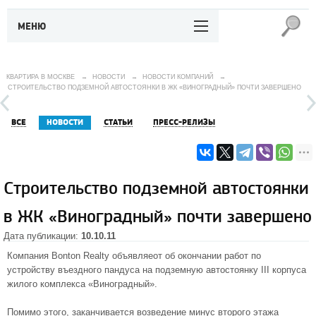
МЕНЮ
КВАРТИРА В МОСКВЕ
→
НОВОСТИ
→
НОВОСТИ КОМПАНИЙ
→
СТРОИТЕЛЬСТВО ПОДЗЕМНОЙ АВТОСТОЯНКИ В ЖК «ВИНОГРАДНЫЙ» ПОЧТИ ЗАВЕРШЕНО
ВСЕ
НОВОСТИ
СТАТЬИ
ПРЕСС-РЕЛИЗЫ
Строительство подземной автостоянки
в ЖК «Виноградный» почти завершено
Дата публикации:
10.10.11
Компания Bonton Realty объявляеот об окончании работ по
устройству въездного пандуса на подземную автостоянку III корпуса
жилого комплекса «Виноградный».
Помимо этого, заканчивается возведение минус второго этажа