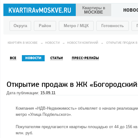
Квартиры в
НОВО
МОСКВЕ
Округа
Район
Метро / МЦК
Готовность
КВАРТИРА В МОСКВЕ
→
НОВОСТИ
→
НОВОСТИ КОМПАНИЙ
→
ОТКРЫТИЕ ПРОДАЖ В
ВСЕ
НОВОСТИ
СТАТЬИ
ПРЕСС-РЕЛИЗЫ
Открытие продаж в ЖК «Богородский
Дата публикации:
15.09.11
Компания «НДВ-Недвижимость» объявляет о начале реализации 
метро «Улица Подбельского».
Покупателям предлагаются квартиры площадью от 44 до 156 кв. 
млн. руб.