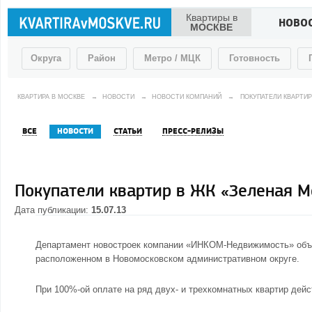
Квартиры в
НОВО
МОСКВЕ
Округа
Район
Метро / МЦК
Готовность
КВАРТИРА В МОСКВЕ
→
НОВОСТИ
→
НОВОСТИ КОМПАНИЙ
→
ПОКУПАТЕЛИ КВАРТИР
ВСЕ
НОВОСТИ
СТАТЬИ
ПРЕСС-РЕЛИЗЫ
Покупатели квартир в ЖК «Зеленая М
Дата публикации:
15.07.13
Департамент новостроек компании «ИНКОМ-Недвижимость» объя
расположенном в
Новомосковском административном округе
.
При 100%-ой оплате на ряд двух- и трехкомнатных квартир дейс