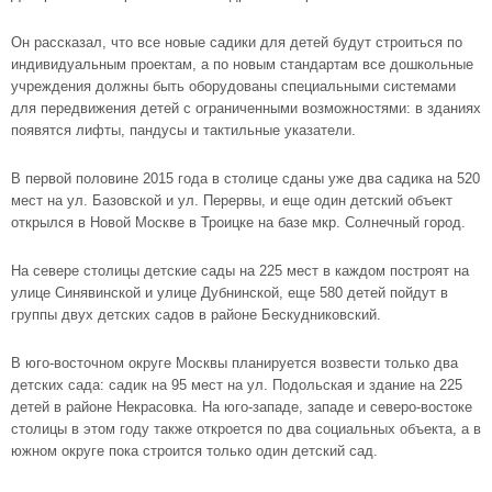
Он рассказал, что все новые садики для детей будут строиться по
индивидуальным проектам, а по новым стандартам все дошкольные
учреждения должны быть оборудованы специальными системами
для передвижения детей с ограниченными возможностями: в зданиях
появятся лифты, пандусы и тактильные указатели.
В первой половине 2015 года в столице сданы уже два садика на 520
мест на ул. Базовской и ул. Перервы, и еще один детский объект
открылся в
Новой Москве
в Троицке на базе мкр. Солнечный город.
На севере столицы детские сады на 225 мест в каждом построят на
улице Синявинской и улице Дубнинской, еще 580 детей пойдут в
группы двух детских садов в
районе Бескудниковский
.
В
юго-восточном округе
Москвы планируется возвести только два
детских сада: садик на 95 мест на ул. Подольская и здание на 225
детей в
районе Некрасовка
. На
юго-западе
,
западе
и
северо-востоке
столицы в этом году также откроется по два социальных объекта, а в
южном округе пока строится только один детский сад.