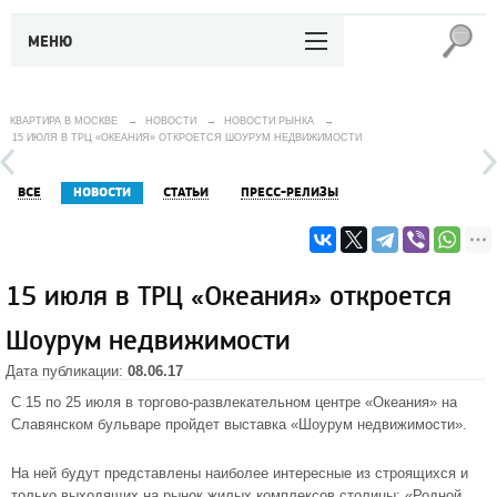
МЕНЮ
КВАРТИРА В МОСКВЕ
→
НОВОСТИ
→
НОВОСТИ РЫНКА
→
15 ИЮЛЯ В ТРЦ «ОКЕАНИЯ» ОТКРОЕТСЯ ШОУРУМ НЕДВИЖИМОСТИ
ВСЕ
НОВОСТИ
СТАТЬИ
ПРЕСС-РЕЛИЗЫ
15 июля в ТРЦ «Океания» откроется
Шоурум недвижимости
Дата публикации:
08.06.17
С 15 по 25 июля в торгово-развлекательном центре «Океания» на
Славянском бульваре пройдет выставка «Шоурум недвижимости».
На ней будут представлены наиболее интересные из строящихся и
только выходящих на рынок жилых комплексов столицы:
«Родной