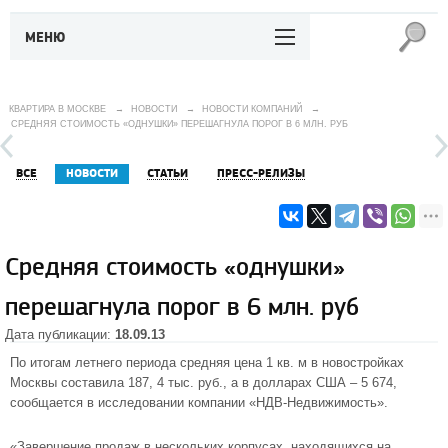
МЕНЮ
КВАРТИРА В МОСКВЕ
→
НОВОСТИ
→
НОВОСТИ КОМПАНИЙ
→
СРЕДНЯЯ СТОИМОСТЬ «ОДНУШКИ» ПЕРЕШАГНУЛА ПОРОГ В 6 МЛН. РУБ
ВСЕ
НОВОСТИ
СТАТЬИ
ПРЕСС-РЕЛИЗЫ
Средняя стоимость «однушки»
перешагнула порог в 6 млн. руб
Дата публикации:
18.09.13
По итогам летнего периода средняя цена 1 кв. м в
новостройках
Москвы
составила 187, 4 тыс. руб., а в долларах США – 5 674,
сообщается в исследовании компании «НДВ-Недвижимость».
«Завершение продаж в нескольких корпусах, находящихся на