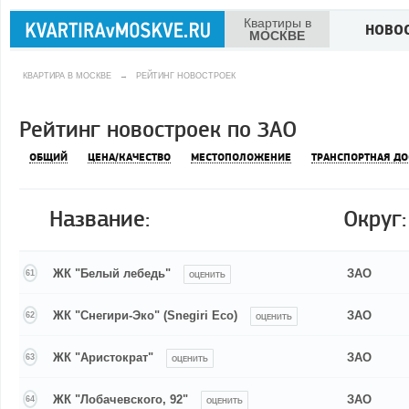
Квартиры в
НОВО
МОСКВЕ
КВАРТИРА В МОСКВЕ
→
РЕЙТИНГ НОВОСТРОЕК
Рейтинг новостроек по ЗАО
ОБЩИЙ
ЦЕНА/КАЧЕСТВО
МЕСТОПОЛОЖЕНИЕ
ТРАНСПОРТНАЯ ДО
Название:
Округ:
ЖК "Белый лебедь"
ЗАО
61
ОЦЕНИТЬ
ЖК "Снегири-Эко" (Snegiri Eco)
ЗАО
62
ОЦЕНИТЬ
ЖК "Аристократ"
ЗАО
63
ОЦЕНИТЬ
ЖК "Лобачевского, 92"
ЗАО
64
ОЦЕНИТЬ