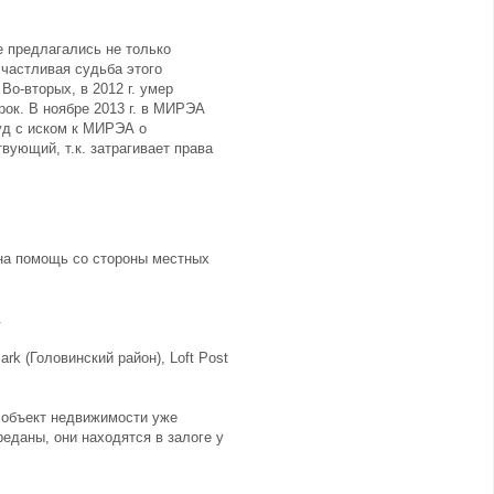
е предлагались не только
частливая судьба этого
о-вторых, в 2012 г. умер
ок. В ноябре 2013 г. в МИРЭА
суд с иском к МИРЭА о
вующий, т.к. затрагивает права
 на помощь со стороны местных
.
rk (Головинский район), Loft Post
 объект недвижимости уже
еданы, они находятся в залоге у