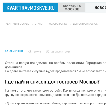
Квартиры в
НОВО
МОСКВЕ
КВАРТИРА В МОСКВЕ
→
СТАТЬИ
→
ОБЗОРЫ РЫНКА
→
ДОЛГОСТРОИ МОСКВЫ
ОБЗОРЫ РЫНКА
19746
28 апреля, 2016
Столица всегда находилась на особом положении. Городские в
дольщиков.
Но долго ли такая ситуация будет продолжаться? И не возрастает ли
Где найти список долгостроев Москвы?
Начнем с того, что такое «долгострой». Как ни странно, такого поня
группу по сокращению объектов долгостроя при Департаменте градос
«Долгостроем принято считать объект, строительство которого замо