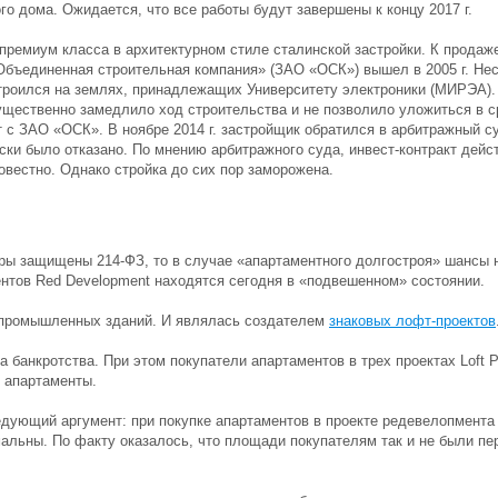
го дома. Ожидается, что все работы будут завершены к концу 2017 г.
премиум класса в архитектурном стиле сталинской застройки. К продаж
Объединенная строительная компания» (ЗАО «ОСК») вышел в 2005 г. Нес
роился на землях, принадлежащих Университету электроники (МИРЭА). В
ущественно замедлило ход строительства и не позволило уложиться в ср
т с ЗАО «ОСК». В ноябре 2014 г. застройщик обратился в арбитражный 
ски было отказано. По мнению арбитражного суда, инвест-контракт дейст
овестно. Однако стройка до сих пор заморожена.
оры защищены 214-ФЗ, то в случае «апартаментного долгостроя» шансы
нтов Red Development находятся сегодня в «подвешенном» состоянии.
 промышленных зданий. И являлась создателем
знаковых лофт-проектов
 банкротства. При этом покупатели апартаментов в трех проектах Loft Pa
. апартаменты.
дующий аргумент: при покупке апартаментов в проекте редевелопмента
альны. По факту оказалось, что площади покупателям так и не были пер