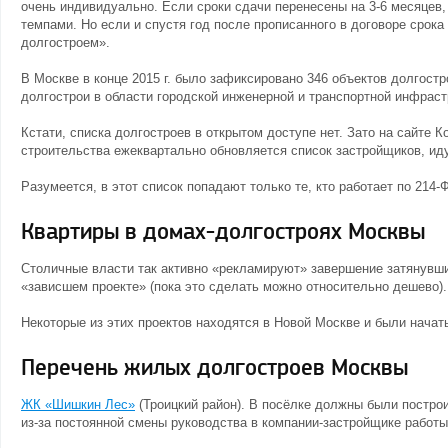
очень индивидуально. Если сроки сдачи перенесены на 3-6 месяцев,
темпами. Но если и спустя год после прописанного в договоре срок
долгостроем».
В Москве в конце 2015 г. было зафиксировано 346 объектов долгостро
долгострои в области городской инженерной и транспортной инфрас
Кстати, списка долгостроев в открытом доступе нет. Зато на сайте 
строительства ежеквартально обновляется список застройщиков, ид
Разумеется, в этот список попадают только те, кто работает по 214-
Квартиры в домах-долгостроях Москвы
Столичные власти так активно «рекламируют» завершение затянувши
«зависшем проекте» (пока это сделать можно относительно дешево).
Некоторые из этих проектов находятся в Новой Москве и были начаты
Перечень жилых долгостроев Москвы
ЖК «Шишкин Лес»
(Троицкий район). В посёлке должны были построи
из-за постоянной смены руководства в компании-застройщике работы 