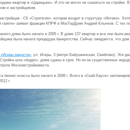
одажи квартир в «Царицыно». И это не могло не сказаться на стройке. 
ком и застройщиком.
застройщик - СК «Стратегия», которая входит в структуру «Интеко». Хотя
й газете» заявил фракции КПРФ в МосГорДуме Андрей Клычков. С тех по
жного дома было начато в 2005 г. В доме 137 квартир и все они были ре
ройщика была начата процедура банкротства. Сейчас ожидается, что дом 
«Искры радости»
, ул. Искры, 3 (метро Бабушкинская, Свиблово). Эти д
тройка шла «бодро», дома сданы в срок. Но из-за существенных недоде
нтроле Москомстройинвеста.
са бизнес-класса было начато в 2008 г. Всего в «Скай-Хаусе» запланиро
012 г.