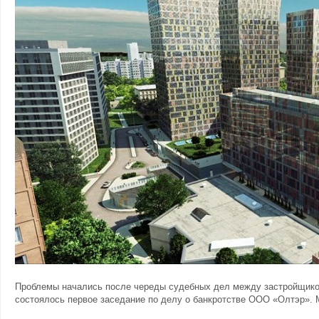
Проблемы начались после череды судебных дел между застройщиком
состоялось первое заседание по делу о банкротстве ООО «Олтэр». 