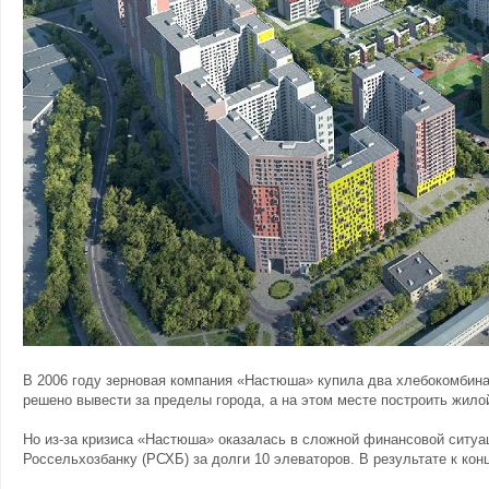
В 2006 году зерновая компания «Настюша» купила два хлебокомбина
решено вывести за пределы города, а на этом месте построить жилой
Но из-за кризиса «Настюша» оказалась в сложной финансовой ситуац
Россельхозбанку (РСХБ) за долги 10 элеваторов. В результате к кон