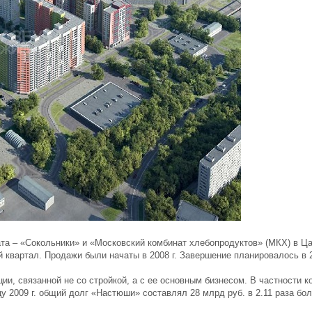
та – «Сокольники» и «Московский комбинат хлебопродуктов» (МКХ) в Ц
 квартал. Продажи были начаты в 2008 г. Завершение планировалось в 2
ии, связанной не со стройкой, а с ее основным бизнесом. В частности 
цу 2009 г. общий долг «Настюши» составлял 28 млрд руб. в 2.11 раза бо