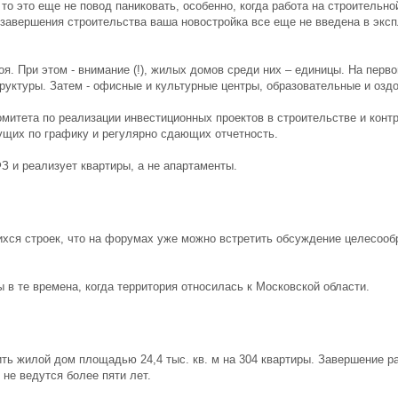
 то это еще не повод паниковать, особенно, когда работа на строительн
а завершения строительства ваша новостройка все еще не введена в экс
я. При этом - внимание (!), жилых домов среди них – единицы. На перво
труктуры. Затем - офисные и культурные центры, образовательные и оз
Комитета по реализации инвестиционных проектов в строительстве и конт
ущих по графику и регулярно сдающих отчетность.
ФЗ и реализует квартиры, а не апартаменты.
хся строек, что на форумах уже можно встретить обсуждение целесообр
 в те времена, когда территория относилась к Московской области.
ть жилой дом площадью 24,4 тыс. кв. м на 304 квартиры. Завершение ра
не ведутся более пяти лет.