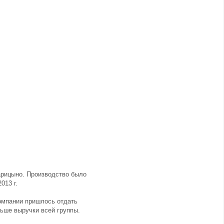
арицыно. Производство было
013 г.
компании пришлось отдать
льше выручки всей группы.