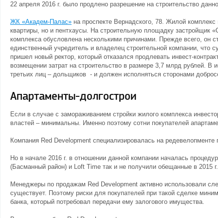
22 апреля 2016 г. было продлено разрешение на строительство данно
ЖК «Академ-Палас»
на проспекте Вернадского, 78. Жилой комплекс 
квартиры, но и пентхаусы. На строительную площадку застройщик «
комплекса обусловлена несколькими причинами. Прежде всего, он ст
единственный учредитель и владелец строительной компании, что с
пришел новый ректор, который отказался продлевать инвест-контрак
возмещении затрат на строительство в размере 3,7 млрд рублей. В и
третьих лиц – дольщиков - и должен исполняться сторонами доброс
Апартаменты-долгострои
Если в случае с замораживанием стройки жилого комплекса инвест
властей – минимальны. Именно поэтому сотни покупателей апартаме
Компания Red Development специализировалась на редевелопменте
Но в начале 2016 г. в отношении данной компании началась процедура
(Басманный район) и Loft Time так и не получили обещанные в 2015 г
Менеджеры по продажам Red Development активно использовали сле
существует. Поэтому риски для покупателей при такой сделке миним
банка, который потребовал передачи ему залогового имущества.