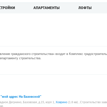
СТРОЙКИ
АПАРТАМЕНТЫ
ЛОФТЫ
вление гражданского строительства» входит в Комплекс градостроительн
епартаменту строительства.
"мой адрес На Базовской"
адное Дегунино, Базовская, д.15, корп 1,
Ховрино
(1.8 км) , Строительство з
ке.