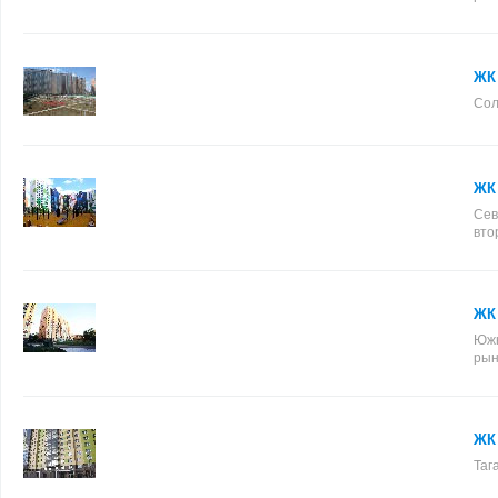
ЖК
Сол
ЖК 
Сев
вто
ЖК
Южн
рын
ЖК 
Таг