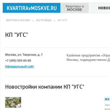
Квартиры в
НОВО
МОСКВЕ
КВАРТИРА В МОСКВЕ
→
ЗАСТРОЙЩИК
→
КП "УГС"
КП "УГС"
Москва, ул. Тверская, д. 7
Казённое предприятие «Упра
Москвы, подведомственно Д
+7 (495) 505-60-80
Официальный сайт
Новостройки компании КП "УГС"
ЖК 
Зап
рын