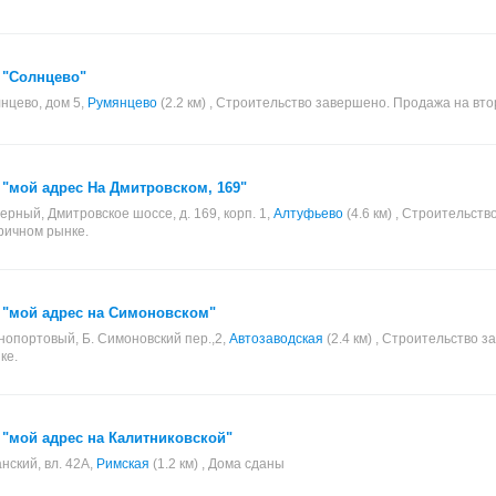
 "Солнцево"
нцево, дом 5,
Румянцево
(2.2 км) , Строительство завершено. Продажа на вт
"мой адрес На Дмитровском, 169"
ерный, Дмитровское шоссе, д. 169, корп. 1,
Алтуфьево
(4.6 км) , Строительст
ричном рынке.
 "мой адрес на Симоновском"
опортовый, Б. Симоновский пер.,2,
Автозаводская
(2.4 км) , Строительство 
ке.
"мой адрес на Калитниковской"
анский, вл. 42А,
Римская
(1.2 км) , Дома сданы