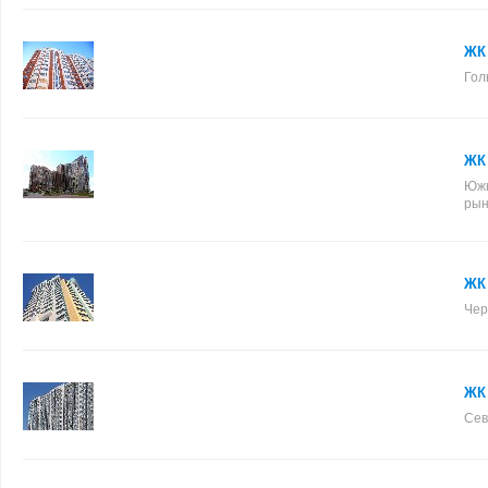
ЖК 
Гол
ЖК
Южн
рын
ЖК 
Чер
ЖК
Сев