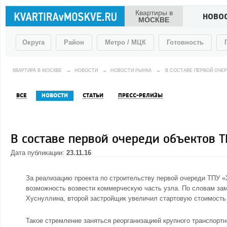
Квартиры в
НОВО
МОСКВЕ
Округа
Район
Метро / МЦК
Готовность
КВАРТИРА В МОСКВЕ
→
НОВОСТИ
→
НОВОСТИ РЫНКА
→
В СОСТАВЕ ПЕРВОЙ ОЧЕР
ВСЕ
НОВОСТИ
СТАТЬИ
ПРЕСС-РЕЛИЗЫ
В составе первой очереди объектов Т
Дата публикации:
23.11.16
За реализацию проекта по строительству первой очереди ТПУ «
возможность возвести коммерческую часть узла. По словам за
Хуснуллина, второй застройщик увеличил стартовую стоимость п
Такое стремление заняться реорганизацией крупного транспорт