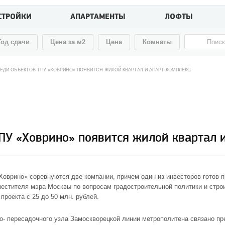
СТРОЙКИ
АПАРТАМЕНТЫ
ЛОФТЫ
Год сдачи
Цена за м2
Цена
Комнаты
ЕДИ ОБЪЕКТОВ ТПУ «ХОВРИНО» ПОЯВИТСЯ ЖИЛОЙ КВАРТАЛ И АПАРТ-КОМПЛЕКС
ПУ «Ховрино» появится жилой квартал 
Ховрино» соревнуются две компании, причем один из инвесторов готов 
местителя мэра Москвы по вопросам градостроительной политики и стро
роекта с 25 до 50 млн. рублей.
но- пересадочного узла Замоскворецкой линии метрополитена связано п