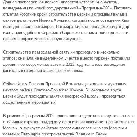
Данная православная церковь является четвертым объектом,
возведенным по новой государственной «Программе-200». Патриарх
отметил короткие сроки строительства церкви и огромный вклад в
святое дело иерея Иоанна Холкина, который после освещения был
возведен в сан протоиерея. Патриарх Кирилл передал храму в дар
икону преподобного Серафима Саровского с памятной надписью и
провел в церкви Божественную литургию.
Строительство православной святыни проходило в несколько
этапов: сначала на выделенном участке вместо гаражей поставили
деревянное сооружение, затем в 2013 году началось возведение
капитального здания храмового комплекса.
Сейчас Храм Покрова Пресвятой Богородицы является духовным
центром района Орехово-Борисово Южное. В цокольном ярусе
церкви будут проходить занятия воскресной школы, проводиться
общественные мероприятия.
В рамках «Программы-200» православные церкви возводятся во всех
столичных округах, поддержку организации оказывает правительство
Москвы, а курирует действие программы советник мэра Москвы и
советник Патриарха по строительству Владимир Ресин.