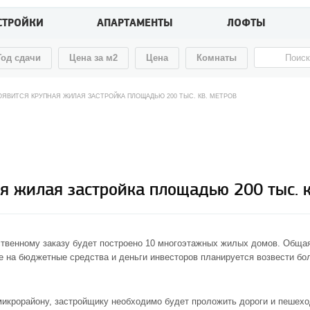
СТРОЙКИ
АПАРТАМЕНТЫ
ЛОФТЫ
Год сдачи
Цена за м2
Цена
Комнаты
ОЯВИТСЯ КРУПНАЯ ЖИЛАЯ ЗАСТРОЙКА ПЛОЩАДЬЮ 200 ТЫС. КВ. МЕТРОВ
я жилая застройка площадью 200 тыс. к
рственному заказу будет построено 10 многоэтажных жилых домов. Обща
не на бюджетные средства и деньги инвесторов планируется возвести бол
микрорайону, застройщику необходимо будет проложить дороги и пешехо