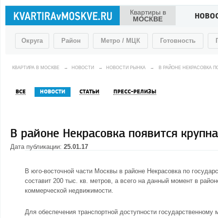
Квартиры в
НОВО
МОСКВЕ
Округа
Район
Метро / МЦК
Готовность
КВАРТИРА В МОСКВЕ
→
НОВОСТИ
→
НОВОСТИ РЫНКА
→
В РАЙОНЕ НЕКРАСОВКА П
ВСЕ
НОВОСТИ
СТАТЬИ
ПРЕСС-РЕЛИЗЫ
В районе Некрасовка появится крупна
Дата публикации:
25.01.17
В юго-восточной части Москвы в районе Некрасовка по госуда
составит 200 тыс. кв. метров, а всего на данный момент в райо
коммерческой недвижимости.
Для обеспечения транспортной доступности государственному 