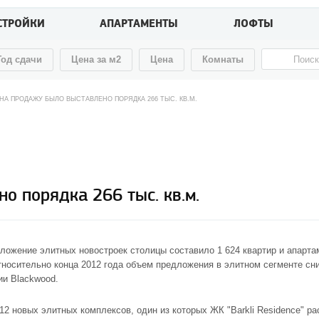
СТРОЙКИ
АПАРТАМЕНТЫ
ЛОФТЫ
Год сдачи
Цена за м2
Цена
Комнаты
 НА ПРОДАЖУ БЫЛО ВЫСТАВЛЕНО ПОРЯДКА 266 ТЫС. КВ.М.
о порядка 266 тыс. кв.м.
дложение элитных новостроек столицы составило 1 624 квартир и апар
Относительно конца 2012 года объем предложения в элитном сегменте сн
ии Blackwood.
 12 новых элитных комплексов, один из которых
ЖК "Barkli Residence"
ра