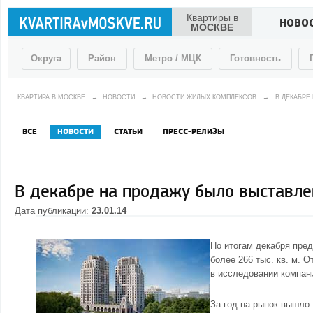
Квартиры в
НОВО
МОСКВЕ
Округа
Район
Метро / МЦК
Готовность
КВАРТИРА В МОСКВЕ
→
НОВОСТИ
→
НОВОСТИ ЖИЛЫХ КОМПЛЕКСОВ
→
В ДЕКАБРЕ
ВСЕ
НОВОСТИ
СТАТЬИ
ПРЕСС-РЕЛИЗЫ
В декабре на продажу было выставлен
Дата публикации:
23.01.14
По итогам декабря пре
более 266 тыс. кв. м. 
в исследовании компан
За год на рынок вышло