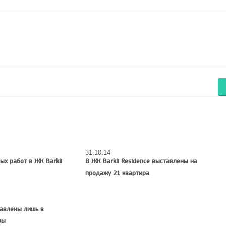
31.10.14
х работ в ЖК Barkli
В ЖК Barkli Residence выставлены на
продажу 21 квартира
тавлены лишь в
вы