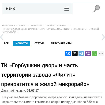
МЕНЮ
КВАРТИРА В МОСКВЕ
→
НОВОСТИ
→
НОВОСТИ РЫНКА
→
ТК «ГОРБУШКИН ДВОР» И ЧАСТЬ ТЕРРИТОРИИ ЗАВОДА «ФИЛИТ» ПРЕВРАТИТСЯ В ЖИЛОЙ
МИКРОРАЙОН
ВСЕ
НОВОСТИ
СТАТЬИ
ПРЕСС-РЕЛИЗЫ
ТК «Горбушкин двор» и часть
территории завода «Филит»
превратится в жилой микрорайон
Дата публикации:
31.07.17
На участке бывшего торгового центра «Горбушкин двор» планируется
строительство жилого комплекса общей площадью более 380 тыс.