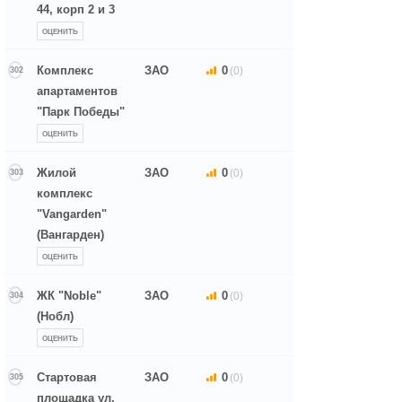
44, корп 2 и 3
ОЦЕНИТЬ
Комплекс
ЗАО
0
(0)
302
апартаментов
"Парк Победы"
ОЦЕНИТЬ
Жилой
ЗАО
0
(0)
303
комплекс
"Vangarden"
(Вангарден)
ОЦЕНИТЬ
ЖК "Noble"
ЗАО
0
(0)
304
(Нобл)
ОЦЕНИТЬ
Стартовая
ЗАО
0
(0)
305
площадка ул.