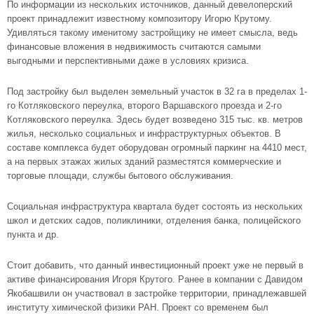
По информации из нескольких источников, данный девелоперский
проект принадлежит известному композитору Игорю Крутому.
Удивляться такому именитому застройщику не имеет смысла, ведь
финансовые вложения в недвижимость считаются самыми
выгодными и перспективными даже в условиях кризиса.
Под застройку был выделен земельный участок в 32 га в пределах 1-
го Котляковского переулка, второго Варшавского проезда и 2-го
Котляковского переулка. Здесь будет возведено 315 тыс. кв. метров
жилья, несколько социальных и инфраструктурных объектов. В
составе комплекса будет оборудован огромный паркинг на 4410 мест,
а на первых этажах жилых зданий разместятся коммерческие и
торговые площади, службы бытового обслуживания.
Социальная инфраструктура квартала будет состоять из нескольких
школ и детских садов, поликлиники, отделения банка, полицейского
пункта и др.
Стоит добавить, что данный инвестиционный проект уже не первый в
активе финансирования Игоря Крутого. Ранее в компании с Давидом
Якобашвили он участвовал в застройке территории, принадлежавшей
институту химической физики РАН. Проект со временем был