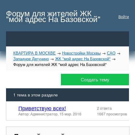
Форум для жителей ЖК
"мой адрес На Базовской"
Войти
КВАРТИРА В МОСКВЕ
→
Новостройки Москвы
→
САО
→
Западное Дегунино
→
ЖК "мой адрес На Базовской"
→
Форум для жителей ЖК "мой адрес На Базовской"
Создать тему
1
тема в этом разделе
Приветствую всех!
2 ответа
Автор: Администратор,
15 мар. 2016
1667 просмотров