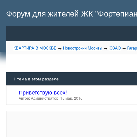
Форум для жителей ЖК "Фортепиан
КВАРТИРА В МОСКВЕ
→
Новостройки Москвы
→
ЮЗАО
→
Гага
1
тема в этом разделе
Приветствую всех!
Автор: Администратор,
15 мар. 2016